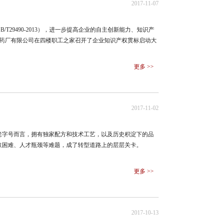
2017-11-07
29490-2013），进一步提高企业的自主创新能力、知识产
李济药厂有限公司在四楼职工之家召开了企业知识产权贯标启动大
更多 >>
2017-11-02
老字号而言，拥有独家配方和技术工艺，以及历史积淀下的品
取困难、人才瓶颈等难题，成了转型道路上的层层关卡。
更多 >>
2017-10-13