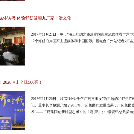
流媒体访粤 体验舒筋健腰丸厂家非遗文化
2017年11月27日下午，“海上丝绸之路沿岸国家主流媒体看广
12个海丝沿岸国家主流媒体和中国国际广播电台广州站记者对“
2020冲击全球500强！
2017年11月26日，以“新时代·千亿广药再出发”为主题的20
记、董事长李楚源介绍了2017年广药集团的发展成果；广药集团
发”——广药集团创新转型思考》的主题演讲；中康资讯总裁吴
同时，广药集团发布了“打造巨星品种”战略；王老吉大健康2018
了号角。此外，与会专家和客户还就“医药工业与商业如何联手满足
品市场的合作与新模式探讨”、“新时代下大健康品牌宣传”三个议