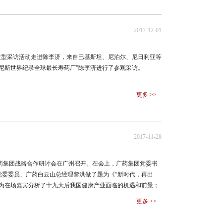
2017-12-01
东”大型采访活动走进陈李济，来自巴基斯坦、尼泊尔、尼日利亚等
吉尼斯世界纪录全球最长寿药厂”陈李济进行了参观采访。
更多 >>
2017-11-28
17年广药集团战略合作研讨会在广州召开。在会上，广药集团党委书
党委委员、广药白云山总经理黎洪做了题为《“新时代，再出
瀚为在场嘉宾分析了十九大后我国健康产业面临的机遇和前景；
全国卫视合作正式启动，为2018年药品和大健康的产品营销吹响
更多 >>
消费者需求以及未来的合作趋势”、“零售连锁行业与OTC产
题展开了互动研讨。