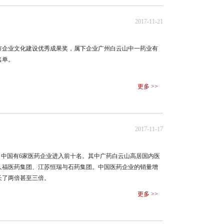
2017-11-21
市企业文化建设优秀成果奖，属下企业广州白云山中一药业有
名单。
更多 >>
2017-11-17
，中国有6家医药企业进入前十名。其中广药白云山高居国内医
人福医药集团、江苏恒瑞与石药集团。中国医药企业的销量增
长了两倍甚至三倍。
更多 >>