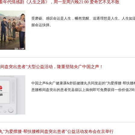
年代情感剧《人生之路》，周一至周六晚21:00 爱奇艺不见不散
受磨砺、感叹命运是人生，幡然觉醒、追逐理想是人生。人生如
握命运抉择。
椎间盘突出患者”大型公益活动，隆重登陆央广中国之声！
中国之声&央广健康课&舒筋健腰丸共同发起的“为爱撑腰·帮扶
患腰椎间盘突出的患者凭县级以上病例即可免费获得一份价值29
丸“为爱撑腰·帮扶腰椎间盘突出患者”公益活动发布会在京举行