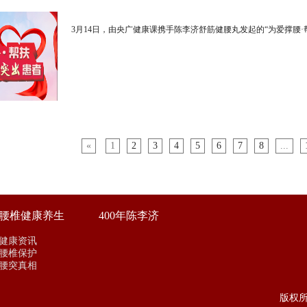
3月14日，由央广健康课携手陈李济舒筋健腰丸发起的“为爱撑腰
«
1
2
3
4
5
6
7
8
...
腰椎健康养生
400年陈李济
健康资讯
腰椎保护
腰突真相
版权