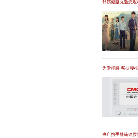
舒筋健腰丸邀您观看
为爱撑腰·帮扶腰
央广携手舒筋健腰