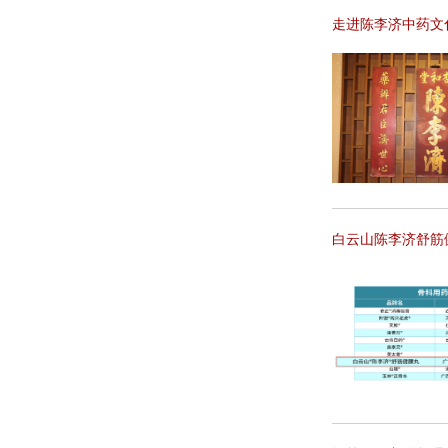
走进陈李济中药文
白云山陈李济舒筋健