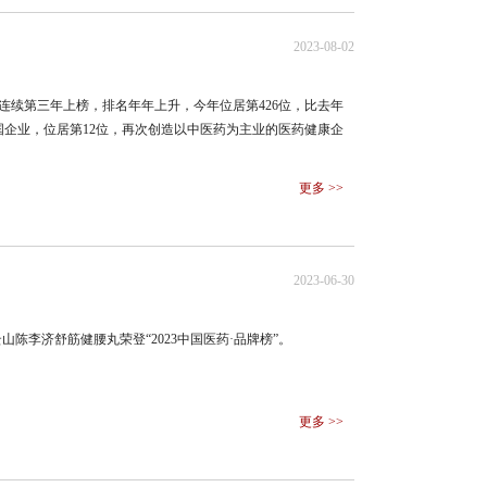
2023-08-02
集团连续第三年上榜，排名年年上升，今年位居第426位，比去年
国企业，位居第12位，再次创造以中医药为主业的医药健康企
更多 >>
2023-06-30
山陈李济舒筋健腰丸荣登“2023中国医药·品牌榜”。
更多 >>