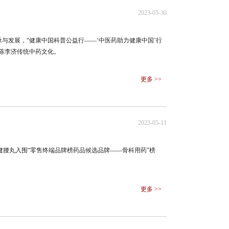
2023-05-30
与发展，“健康中国科普公益行——‘中医药助力健康中国’行
陈李济传统中药文化。
更多 >>
2023-05-11
筋健腰丸入围“零售终端品牌榜药品候选品牌——骨科用药”榜
更多 >>