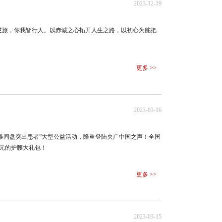
2023-12-19
逆旅，你我皆行人。以赤诚之心拓开人生之路，以初心为舵把
更多 >>
2023-03-16
腰椎间盘突出患者”大型公益活动，隆重登陆央广中国之声！全国
8元的护腰大礼包！
更多 >>
2023-03-15