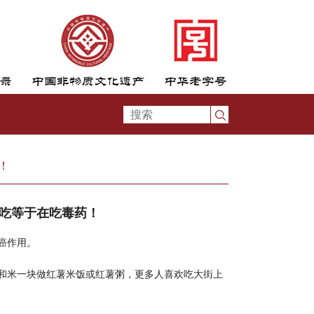
！
样吃等于在吃毒药！
癌作用。
和米一块做红薯米饭或红薯粥，更多人喜欢吃大街上