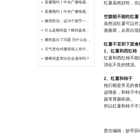
直播预约丨中央广播电视台“为爱撑腰 冬季护腰公益直播第二期开始啦！
红薯虽然好吃，但
直播预约丨中央广播电视台“为爱撑腰 冬季护腰公益直播行动”开始啦！
空腹能不能吃红薯
腰突防治，这10个细节一定要注意！
虽然说红薯可以作
激肠胃，从而出现
什么是椎间盘？椎间盘有什么作用？
腰间盘出了问题 为什么会腿麻？
红薯不宜和下面食
天气变化对腰突病人有什么影响？
1、红薯和西红柿
红薯和西红柿不能
腰椎间盘突出症会遗传吗？
消化不良的情况。
2、红薯和柿子
他们都是常见的食
泌增多，和柿子中
疡等胃肠疾病。
所以红薯和柿子不
责任编辑：妙手回