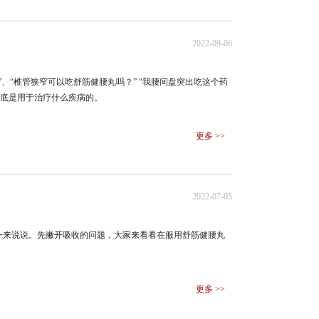
2022-09-06
、“椎管狭窄可以吃舒筋健腰丸吗？” “我腰间盘突出吃这个药
到底是用于治疗什么疾病的。
更多 >>
2022-07-05
一来说说。先撇开吸收的问题，大家来看看在服用舒筋健腰丸
更多 >>