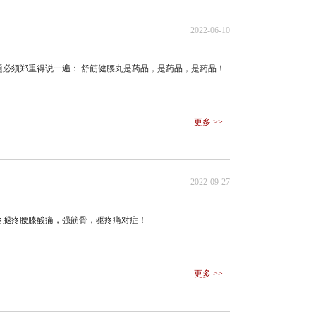
2022-06-10
必须郑重得说一遍： 舒筋健腰丸是药品，是药品，是药品！
更多 >>
2022-09-27
疼腿疼腰膝酸痛，强筋骨，驱疼痛对症！
更多 >>