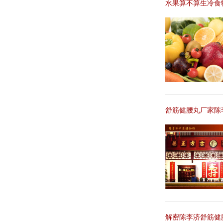
水果算不算生冷食
舒筋健腰丸厂家陈
解密陈李济舒筋健