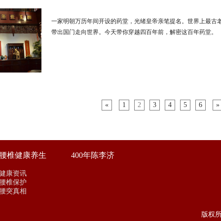
一家明朝万历年间开设的药堂，光绪皇帝亲笔提名。世界上最古
带出国门走向世界。今天带你穿越四百年前，解密这百年药堂。
«
1
2
3
4
5
6
»
腰椎健康养生
400年陈李济
健康资讯
腰椎保护
腰突真相
版权