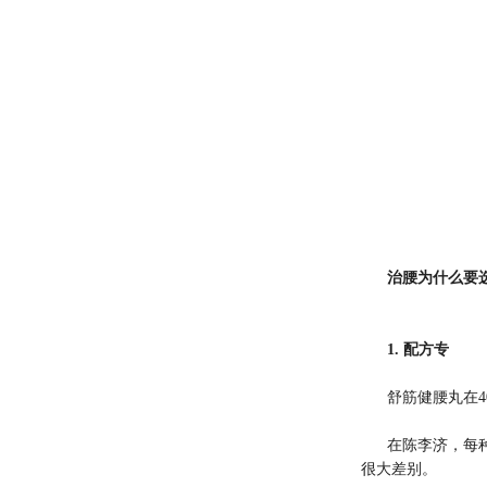
治腰为什么要
1. 配方专
舒筋健腰丸在
在陈李济，每
很大差别。