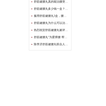
舒筋健腰丸真的能治腰突吗？真相原来是这样……
舒筋健腰丸多少钱一盒？你想知道的都在这
服用舒筋健腰丸3盒，腰腿不疼了，可以停药了吗？
舒筋健腰丸为什么可以治疗腰间盘突出？
热烈祝贺舒筋健腰丸被评为【2022-2023年度中国药店“颈腰椎类”店员推荐率最高品牌】！
舒筋健腰丸“为爱撑腰·帮扶腰突患者公益活动”覆盖5万多名患者！
陈李济舒筋健腰丸联合人民日报健康客户端发起中西医结合骨科发展与创新研讨会暨“为爱撑腰·帮扶腰椎间盘突出患者公益活动” ​